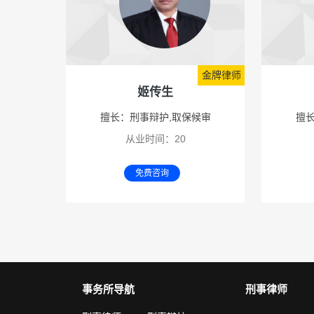
金牌律师
姬传生
擅长：刑事辩护,取保候审
擅长
从业时间：20
免费咨询
事务所导航
刑事律师