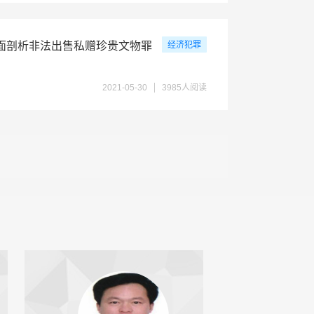
面剖析非法出售私赠珍贵文物罪
经济犯罪
2021-05-30
3985人阅读