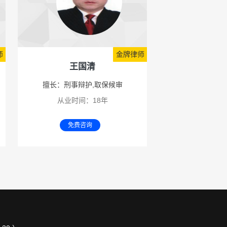
师
金牌律师
王国清
擅长：刑事辩护,取保候审
从业时间：18年
免费咨询