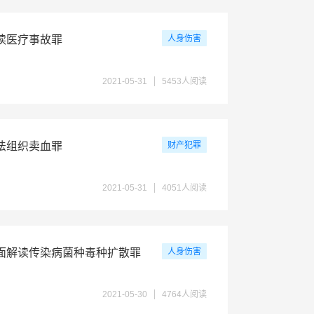
读医疗事故罪
人身伤害
2021-05-31
5453人阅读
法组织卖血罪
财产犯罪
2021-05-31
4051人阅读
面解读传染病菌种毒种扩散罪
人身伤害
2021-05-30
4764人阅读