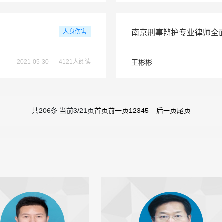
人身伤害
南京刑事辩护专业律师全
2021-05-30
4121人阅读
王彬彬
共206条 当前3/21页
首页
前一页
1
2
3
4
5
···
后一页
尾页