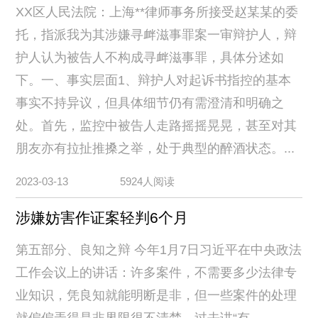
XX区人民法院：上海**律师事务所接受赵某某的委
托，指派我为其涉嫌寻衅滋事罪案一审辩护人，辩
护人认为被告人不构成寻衅滋事罪，具体分述如
下。一、事实层面1、辩护人对起诉书指控的基本
事实不持异议，但具体细节仍有需澄清和明确之
处。首先，监控中被告人走路摇摇晃晃，甚至对其
朋友亦有拉扯推搡之举，处于典型的醉酒状态。...
2023-03-13
5924人阅读
涉嫌妨害作证案轻判6个月
第五部分、良知之辩 今年1月7日习近平在中央政法
工作会议上的讲话：许多案件，不需要多少法律专
业知识，凭良知就能明断是非，但一些案件的处理
就偏偏弄得是非界限很不清楚。过去讲“有...