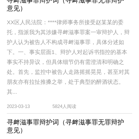
寻衅滋事罪辩护词（寻衅滋事罪无罪辩护
意见）
XX区人民法院：****律师事务所接受赵某某的委
托，指派我为其涉嫌寻衅滋事罪案一审辩护人，辩
护人认为被告人不构成寻衅滋事罪，具体分述如
下。一、事实层面1、辩护人对起诉书指控的基本
事实不持异议，但具体细节仍有需澄清和明确之
处。首先，监控中被告人走路摇摇晃晃，甚至对其
朋友亦有拉扯推搡之举，处于典型的醉酒状态。
其...
2023-03-13
5824人阅读
寻衅滋事罪辩护词（寻衅滋事罪无罪辩护
意见）