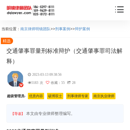
当前位置：
南京律师明镜团队
>>
刑事案例
>>
辩护案例
精选
交通肇事罪量刑标准辩护（交通肇事罪司法解
释）
2023-03-13 09:38:56
5183
次
收藏：55
28
超级管理员-
优质内容
硕博双士
刑事律师专家
南京执业律师
本文由专业律师整理编写。
【导读】