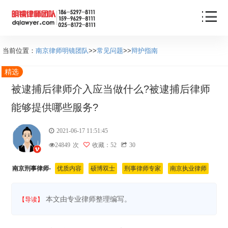
当前位置：
南京律师明镜团队
>>
常见问题
>>
辩护指南
精选
被逮捕后律师介入应当做什么?被逮捕后律师
能够提供哪些服务?
2021-06-17 11:51:45
24849
次
收藏：52
30
南京刑事律师-
优质内容
硕博双士
刑事律师专家
南京执业律师
本文由专业律师整理编写。
【导读】