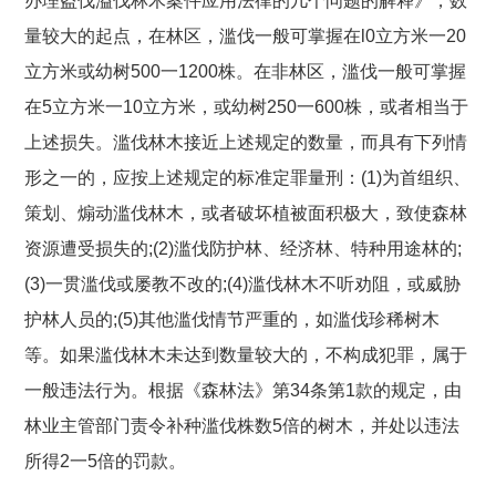
办理盗伐溢伐林木案件应用法律的几个问题的解释》，数
量较大的起点，在林区，滥伐一般可掌握在l0立方米一20
立方米或幼树500一1200株。在非林区，滥伐一般可掌握
在5立方米一10立方米，或幼树250一600株，或者相当于
上述损失。滥伐林木接近上述规定的数量，而具有下列情
形之一的，应按上述规定的标准定罪量刑：(1)为首组织、
策划、煽动滥伐林木，或者破坏植被面积极大，致使森林
资源遭受损失的;(2)滥伐防护林、经济林、特种用途林的;
(3)一贯滥伐或屡教不改的;(4)滥伐林木不听劝阻，或威胁
护林人员的;(5)其他滥伐情节严重的，如滥伐珍稀树木
等。如果滥伐林木未达到数量较大的，不构成犯罪，属于
一般违法行为。根据《森林法》第34条第1款的规定，由
林业主管部门责令补种滥伐株数5倍的树木，并处以违法
所得2一5倍的罚款。