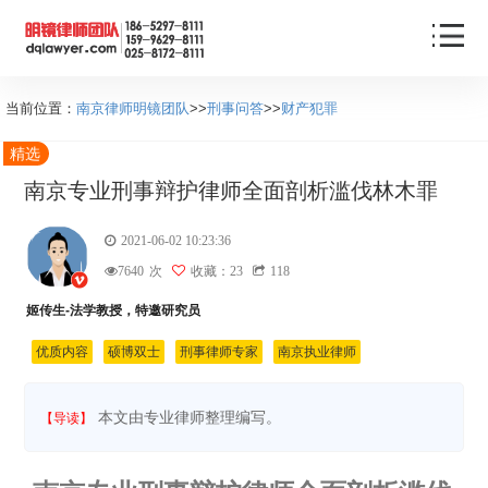
当前位置：
南京律师明镜团队
>>
刑事问答
>>
财产犯罪
精选
南京专业刑事辩护律师全面剖析滥伐林木罪
2021-06-02 10:23:36
7640
次
收藏：23
118
姬传生-法学教授，特邀研究员
优质内容
硕博双士
刑事律师专家
南京执业律师
本文由专业律师整理编写。
【导读】