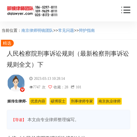
当前位置：
南京律师明镜团队
>>
常见问题
>>
辩护指南
精选
人民检察院刑事诉讼规则（最新检察刑事诉讼
规则全文）下
2023-03-13 10:28:14
7747
次
收藏：28
101
姬传生律师-
优质内容
硕博双士
刑事律师专家
南京执业律师
本文由专业律师整理编写。
【导读】