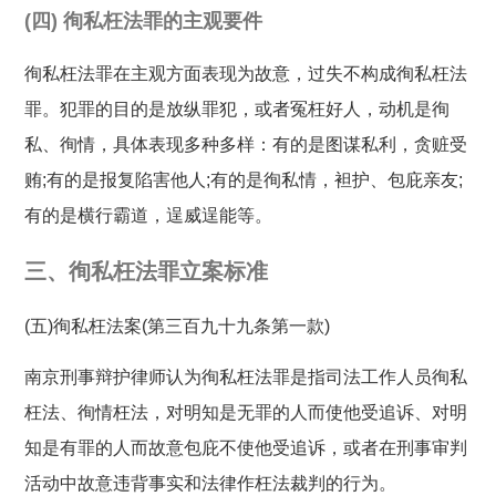
(四) 徇私枉法罪的主观要件
徇私枉法罪在主观方面表现为故意，过失不构成徇私枉法
罪。犯罪的目的是放纵罪犯，或者冤枉好人，动机是徇
私、徇情，具体表现多种多样：有的是图谋私利，贪赃受
贿;有的是报复陷害他人;有的是徇私情，袒护、包庇亲友;
有的是横行霸道，逞威逞能等。
三、徇私枉法罪立案标准
(五)徇私枉法案(第三百九十九条第一款)
南京刑事辩护律师认为徇私枉法罪是指司法工作人员徇私
枉法、徇情枉法，对明知是无罪的人而使他受追诉、对明
知是有罪的人而故意包庇不使他受追诉，或者在刑事审判
活动中故意违背事实和法律作枉法裁判的行为。