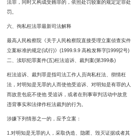
法罪，同时又构成受贿罪的，依照处罚较重的规定定罪处
罚。
六、徇私枉法罪最新司法解释
最高人民检察院《关于人民检察院直接受理立案侦查实件
立案标准的规定(试行)》(1999.9.9 高检发释字[1999]2号)
二、渎职犯罪案件(五)枉法追诉、裁判案(第399条)
枉法追诉、裁判罪是指司法工作人员询私枉法、彻情枉
法，对明知是无罪的人而使他受追诉、对明知是有罪的人
而故意包庇不使他 受追诉，或者在刑事审判活动中故意
违背事实和法律作枉法裁判的行为。
涉嫌下列情形之一的，应予立案：
1.对明知是无罪的人，采取伪造、隐匿、毁灭证据或者其