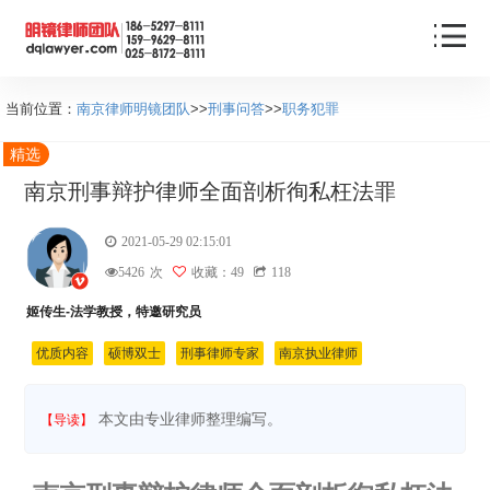
当前位置：
南京律师明镜团队
>>
刑事问答
>>
职务犯罪
精选
南京刑事辩护律师全面剖析徇私枉法罪
2021-05-29 02:15:01
5426
次
收藏：49
118
姬传生-法学教授，特邀研究员
优质内容
硕博双士
刑事律师专家
南京执业律师
本文由专业律师整理编写。
【导读】