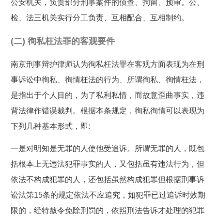
公安机关，负责部分刑事案件的侦查、拘留、预审。公、
检、法三机关实行分工负责、互相配合、互相制约。
(二) 徇私枉法罪的客观要件
南京刑事辩护律师认为徇私枉法罪在客观方面表现为在刑
事诉讼中徇私、徇情枉法的行为、所谓徇私、徇情枉法，
是指出于个人目的，为了私利私情，而故意歪曲事实，违
背法律作错误裁判。根据本条规定，徇私徇情可以表现为
下列几种基本形式，即:
一是对明知是无罪的人使他受追诉。所谓无罪的人，既包
括根本上无违法犯罪事实的人，又包括虽有违法行为，但
依法不构成犯罪的人，还包括虽然构成犯罪但根据刑事诉
讼法第15条的规定依法不应追究，如犯罪已过追诉时效期
限的，经特赦令免除刑罚的，依照刑法告诉才处理的犯罪