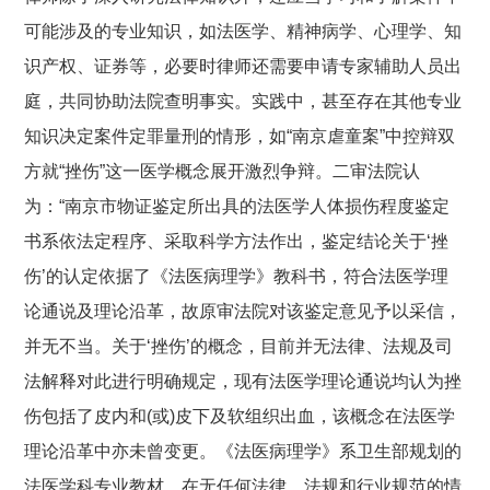
可能涉及的专业知识，如法医学、精神病学、心理学、知
识产权、证券等，必要时律师还需要申请专家辅助人员出
庭，共同协助法院查明事实。实践中，甚至存在其他专业
知识决定案件定罪量刑的情形，如“南京虐童案”中控辩双
方就“挫伤”这一医学概念展开激烈争辩。二审法院认
为：“南京市物证鉴定所出具的法医学人体损伤程度鉴定
书系依法定程序、采取科学方法作出，鉴定结论关于‘挫
伤’的认定依据了《法医病理学》教科书，符合法医学理
论通说及理论沿革，故原审法院对该鉴定意见予以采信，
并无不当。关于‘挫伤’的概念，目前并无法律、法规及司
法解释对此进行明确规定，现有法医学理论通说均认为挫
伤包括了皮内和(或)皮下及软组织出血，该概念在法医学
理论沿革中亦未曾变更。《法医病理学》系卫生部规划的
法医学科专业教材，在无任何法律、法规和行业规范的情