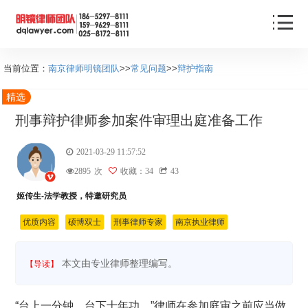
当前位置：
南京律师明镜团队
>>
常见问题
>>
辩护指南
精选
刑事辩护律师参加案件审理出庭准备工作
2021-03-29 11:57:52
2895
次
收藏：34
43
姬传生-法学教授，特邀研究员
优质内容
硕博双士
刑事律师专家
南京执业律师
本文由专业律师整理编写。
【导读】
“台上一分钟，台下十年功。”律师在参加庭审之前应当做