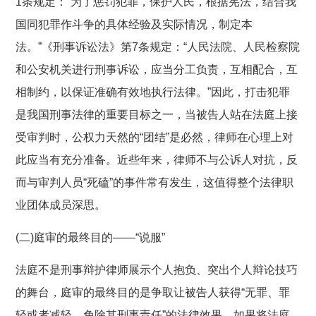
1条规定：“为了惩罚犯罪，保护人民，根据宪法，结合我
国同犯罪作斗争的具体经验及实际情况，制定本
法。”《刑事诉讼法》第7条规定：“人民法院、人民检察院
和公安机关进行刑事诉讼，应当分工负责，互相配合，互
相制约，以保证准确有效地执行法律。”因此，打击犯罪
是我国刑事法律的重要目标之一，当被告人站在法庭上接
受审判时，公权力天然的“团结”是必然，律师在心理上对
此应当有充分准备。近些年来，律师不与公诉人对抗，反
而与审判人员“死磕”的事件常有发生，这值得整个法律职
业团体成员深思。
(二)庭审的最终目的——“说服”
法庭不是刑事辩护律师展示个人抱负、突出个人辩论技巧
的舞台，庭审的最终目的是争取让被告人获得“无罪、罪
轻或者减轻、免除其刑事责任”的法律效果。如果将法庭